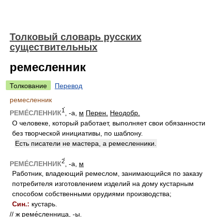
Толковый словарь русских
существительных
ремесленник
Толкование
Перевод
ремесленник
1́
РЕМЕ́СЛЕННИК
, -а,
м
Перен.
Неодобр.
О человеке, который работает, выполняет свои обязанности
без творческой инициативы, по шаблону.
Есть писатели не мастера, а ремесленники.
2́
РЕМЕ́СЛЕННИК
, -а,
м
Работник, владеющий ремеслом, занимающийся по заказу
потребителя изготовлением изделий на дому кустарным
способом собственными орудиями производства;
Син.:
кустарь.
//
ж
реме́сленница, -ы.