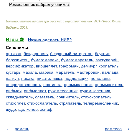
Ремесленник набрал учеников.
Большой толковый словарь русских существительных. АСТ-Пресс Книга
.
Бабенко
.
2009
.
Игры ⚽
Нужно сделать НИР?
Синонимы
:
артизан
,
бездарность
,
бездарный литератор
,
блузник
,
борзописец
,
бумагомарака
,
бумагомаратель
,
васкуларий
,
версификатор
,
виршеплет
,
графоман
,
демиург
,
кропатель
,
кустарь
,
мазила
,
марака
,
маратель
,
мастеровой
,
паллада
,
пачкун
,
писака
,
писателишка
,
поддельщик
,
пополаны
,
посредственность
,
поэтишка
,
промысленник
,
промыслитель
,
рифмач
,
рифмоплет
,
рукомесленник
,
рукомысленник
,
складыватель
,
слагатель
,
сочинитель
,
стихокропатель
,
стихоплет
,
стихослагатель
,
стряпатель
,
телеремесленник
,
шудр
,
щелкопер
,
эснаф
ремень
ремесло